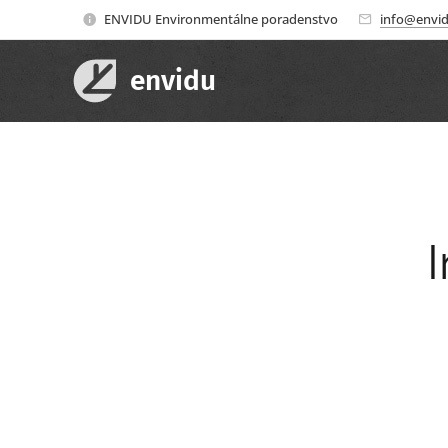
ENVIDU Environmentálne poradenstvo
info@envid
envidu