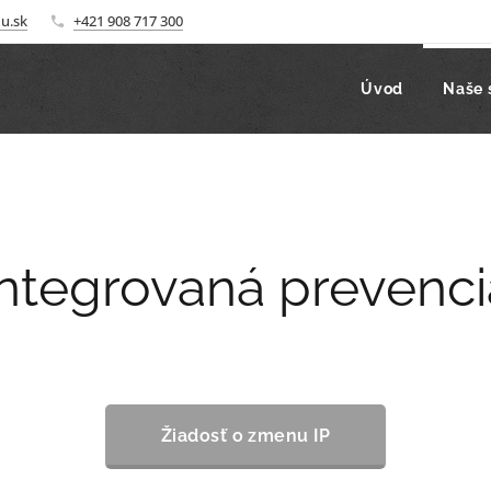
u.sk
+421 908 717 300
Úvod
Naše 
Integrovaná prevenci
Žiadosť o zmenu IP