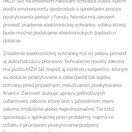
(MŽP SR) na dnešnom rokovaní schválila vláda. Návrh
podľa envirorezortu zjednoduší a sprehľadní proces
poskytovania peňazí z fondu. Novela má zároveň
priniesť zriadenie elektronickej schránky, vďaka ktorej
bude možné podávanie elektronických žiadostí o
dotácie.
Zriadenie elektronickej schránky má so sebou priniesť
aj automatizáciu procesov. Schválenie novely zákona
má podľa MŽP SR zlepšiť aj kontrolu subjektov, ktorým
sú dotácie poskytované a zabezpečiť tak lepšiu
ochranu pred prípadným zneužívaním poskytovania
financií. Zároveň sľubuje úpravu jednotlivých
ustanovení zákona, ktoré boli v pôvodnom znení
zákona zmätočné alebo nejednoznačné. Tie totiž
spôsobujú v aplikačnej praxi problémy, najmä vo
vzťahu k procesom poskytovania podpory