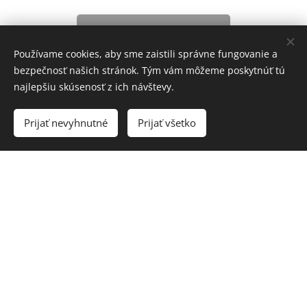
Legislatíva
Používame cookies, aby sme zaistili správne fungovanie a
bezpečnosť našich stránok. Tým vám môžeme poskytnúť tú
najlepšiu skúsenosť z ich návštevy.
Prijať nevyhnutné
Prijať všetko
Naše poradenstvo pre Vás
Úvodná konzultácia zdarma