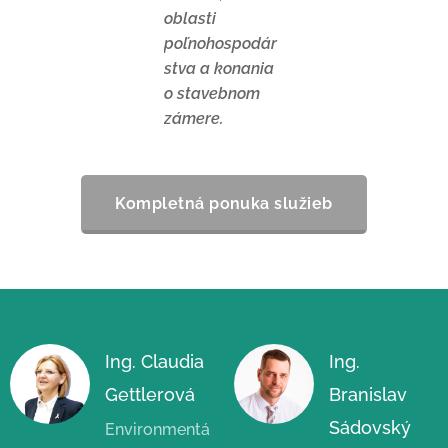
oblasti
poľnohospodár
stva a konania
o stavebnom
zámere.
Kompletná ponuka služieb
Ing. Claudia
Ing.
Gettlerová
Branislav
Sádovský
Environmentá