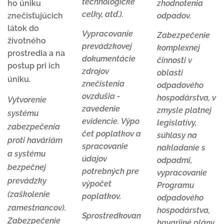
technologické
ho úniku
zhodnotenia
celky, atď.).
znečisťujúcich
odpadov.
látok do
Vypracovanie
Zabezpečenie
životného
prevádzkovej
komplexnej
prostredia a na
dokumentácie
činnosti v
postup pri ich
zdrojov
oblasti
.
úniku
znečistenia
odpadového
ovzdušia -
hospodárstva, v
Vytvorenie
zavedenie
zmysle platnej
systému
evidencie.
Výpo
legislatívy,
zabezpečenia
čet poplatkov a
súhlasy na
proti haváriám
spracovanie
nakladanie s
a systému
údajov
odpadmi,
bezpečnej
potrebných pre
vypracovanie
prevádzky
výpočet
Programu
(zaškolenie
poplatkov.
odpadového
zamestnancov).
hospodárstva,
Sprostredkovan
Zabezpečenie
havarijné plány