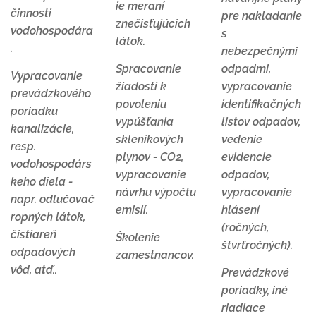
ie meraní
činnosti
pre nakladanie
znečisťujúcich
vodohospodára
s
látok.
.
nebezpečnými
Spracovanie
odpadmi,
Vypracovanie
žiadosti k
vypracovanie
prevádzkového
povoleniu
identifikačných
poriadku
vypúšťania
listov odpadov,
kanalizácie,
skleníkových
vedenie
resp.
plynov - CO2,
evidencie
vodohospodárs
vypracovanie
odpadov,
keho diela -
návrhu výpočtu
vypracovanie
napr. odlučovač
emisií.
hlásení
ropných látok,
(ročných,
čistiareň
Školenie
štvrťročných).
odpadových
zamestnancov.
vôd, atď..
Prevádzkové
poriadky, iné
riadiace