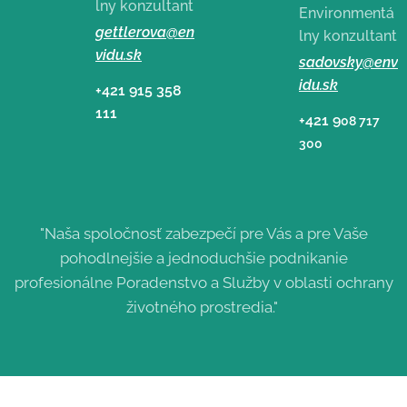
lny konzultant
Environmentá
gettlerova@en
lny konzultant
vidu.sk
sadovsky@env
idu.sk
+421 915 358
111
+421 9
08 717
300
"Naša spoločnosť zabezpečí pre Vás a pre Vaše
pohodlnejšie a jednoduchšie podnikanie
profesionálne Poradenstvo a Služby v oblasti ochrany
životného prostredia."