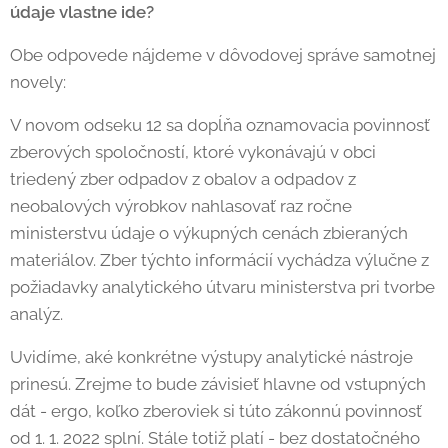
údaje vlastne ide?
Obe odpovede nájdeme v dôvodovej správe samotnej
novely:
V novom odseku 12 sa dopĺňa oznamovacia povinnosť
zberových spoločností, ktoré vykonávajú v obci
triedený zber odpadov z obalov a odpadov z
neobalových výrobkov nahlasovať raz ročne
ministerstvu údaje o výkupných cenách zbieraných
materiálov. Zber týchto informácií vychádza výlučne z
požiadavky analytického útvaru ministerstva pri tvorbe
analýz.
Uvidíme, aké konkrétne výstupy analytické nástroje
prinesú. Zrejme to bude závisieť hlavne od vstupných
dát - ergo, koľko zberoviek si túto zákonnú povinnosť
od 1. 1. 2022 splní. Stále totiž platí - bez dostatočného